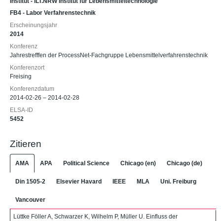
Institut - ILT.NRW Institut für Lebensmitteltechnologie
FB4 - Labor Verfahrenstechnik
Erscheinungsjahr
2014
Konferenz
Jahrestrefffen der ProcessNet-Fachgruppe Lebensmittelverfahrenstechnik
Konferenzort
Freising
Konferenzdatum
2014-02-26 – 2014-02-28
ELSA-ID
5452
Zitieren
AMA
APA
Political Science
Chicago (en)
Chicago (de)
Din 1505-2
Elsevier Havard
IEEE
MLA
Uni. Freiburg
Vancouver
Lüttke Föller A, Schwarzer K, Wilhelm P, Müller U. Einfluss der