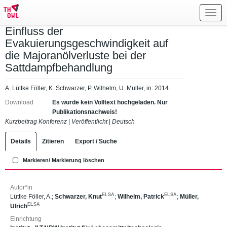
Toggl
navig
Einfluss der
Evakuierungsgeschwindigkeit auf
die Majoranölverluste bei der
Sattdampfbehandlung
A. Lüttke Föller, K. Schwarzer, P. Wilhelm, U. Müller, in: 2014.
Download
Es wurde kein Volltext hochgeladen. Nur
Publikationsnachweis!
Kurzbeitrag Konferenz
|
Veröffentlicht
|
Deutsch
Details
Zitieren
Export / Suche
Markieren/ Markierung löschen
Autor*in
ELSA
ELSA
Lüttke Föller, A.
;
Schwarzer, Knut
;
Wilhelm, Patrick
;
Müller,
ELSA
Ulrich
Einrichtung