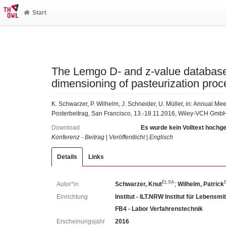
Start
The Lemgo D- and z-value database 
dimensioning of pasteurization proc
K. Schwarzer, P. Wilhelm, J. Schneider, U. Müller, in: Annual M
Posterbeitrag, San Francisco, 13.-18.11.2016, Wiley-VCH Gmb
Download
Es wurde kein Volltext hochg
Konferenz - Beitrag
|
Veröffentlicht
|
Englisch
Details
Links
ELSA
Autor*in
Schwarzer, Knut
;
Wilhelm, Patrick
Einrichtung
Institut - ILT.NRW Institut für Lebensmi
FB4 - Labor Verfahrenstechnik
Erscheinungsjahr
2016