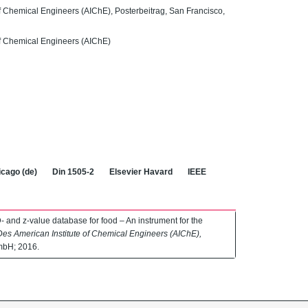
f Chemical Engineers (AIChE), Posterbeitrag, San Francisco,
of Chemical Engineers (AIChE)
cago (de)
Din 1505-2
Elsevier Havard
IEEE
 and z-value database for food – An instrument for the
es American Institute of Chemical Engineers (AIChE),
mbH; 2016.