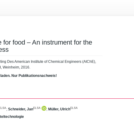
for food – An instrument for the
ess
eeting Des American Institute of Chemical Engineers (AIChE),
H, Weinheim, 2016.
eladen. Nur Publikationsnachweis!
ELSA
ELSA
ELSA
;
Schneider, Jan
;
Müller, Ulrich
tteltechnologie