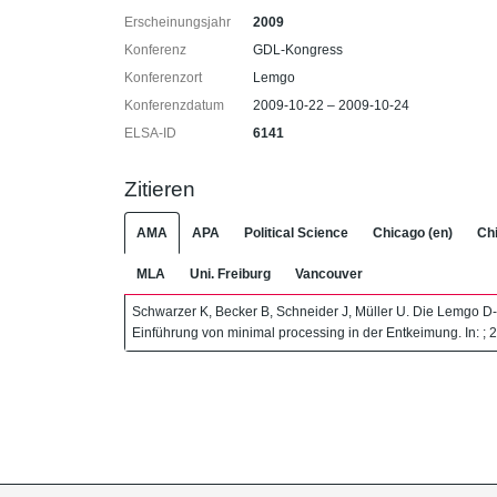
Erscheinungsjahr
2009
Konferenz
GDL-Kongress
Konferenzort
Lemgo
Konferenzdatum
2009-10-22 – 2009-10-24
ELSA-ID
6141
Zitieren
AMA
APA
Political Science
Chicago (en)
Chi
MLA
Uni. Freiburg
Vancouver
Schwarzer K, Becker B, Schneider J, Müller U. Die Lemgo D
Einführung von minimal processing in der Entkeimung. In: ; 