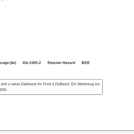
cago (de)
Din 1505-2
Elsevier Havard
IEEE
- and z-value Datebase for Food (LDzBase): Ein Werkzeug zur
2009.