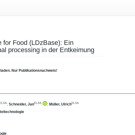
 for Food (LDzBase): Ein
al processing in der Entkeimung
eladen. Nur Publikationsnachweis!
ELSA
ELSA
ELSA
;
Schneider, Jan
;
Müller, Ulrich
tteltechnologie
ogie