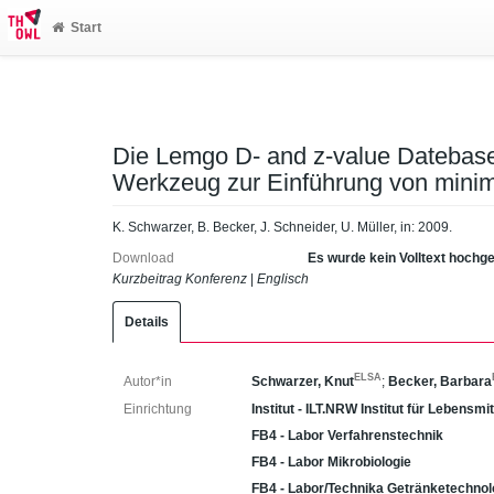
Start
Die Lemgo D- and z-value Datebase
Werkzeug zur Einführung von minim
K. Schwarzer, B. Becker, J. Schneider, U. Müller, in: 2009.
Download
Es wurde kein Volltext hochg
Kurzbeitrag Konferenz
|
Englisch
Details
ELSA
Autor*in
Schwarzer, Knut
;
Becker, Barbara
Einrichtung
Institut - ILT.NRW Institut für Lebensmi
FB4 - Labor Verfahrenstechnik
FB4 - Labor Mikrobiologie
FB4 - Labor/Technika Getränketechnol