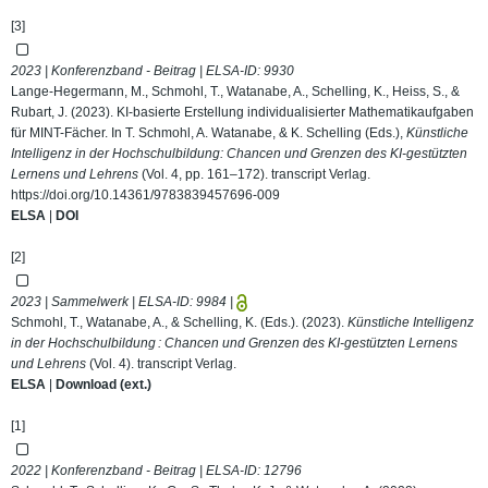
[3]
2023 | Konferenzband - Beitrag | ELSA-ID:
9930
Lange-Hegermann, M., Schmohl, T., Watanabe, A., Schelling, K., Heiss, S., &
Rubart, J. (2023). KI-basierte Erstellung individualisierter Mathematikaufgaben
für MINT-Fächer. In T. Schmohl, A. Watanabe, & K. Schelling (Eds.),
Künstliche
Intelligenz in der Hochschulbildung: Chancen und Grenzen des KI-gestützten
Lernens und Lehrens
(Vol. 4, pp. 161–172). transcript Verlag.
https://doi.org/10.14361/9783839457696-009
ELSA
|
DOI
[2]
2023 | Sammelwerk | ELSA-ID:
9984
|
Schmohl, T., Watanabe, A., & Schelling, K. (Eds.). (2023).
Künstliche Intelligenz
in der Hochschulbildung : Chancen und Grenzen des KI-gestützten Lernens
und Lehrens
(Vol. 4). transcript Verlag.
ELSA
|
Download (ext.)
[1]
2022 | Konferenzband - Beitrag | ELSA-ID:
12796