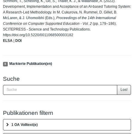
Schmohl, T., Schelling, K., Go, S., Thaler, K. J., & Watanabe, A. (2022).
Development, Implementation and Acceptance of an AI-based Tutoring System:
A Research-Led Methodology. In M. Cukurova, N. Rummel, D. Gillet, B.
McLaren, & J. Uhomoibhi (Eds.),
Proceedings of the 14th International
Conference on Computer Supported Education - Vol. 2
(pp. 179–186).
SCITEPRESS - Science and Technology Publications.
https://doi.org/10.5220/0011068500003182
ELSA
|
DOI
Markierte Publikation(en)
0
Suche
Los!
Publikationen filtern
1 OA Volltext(e)