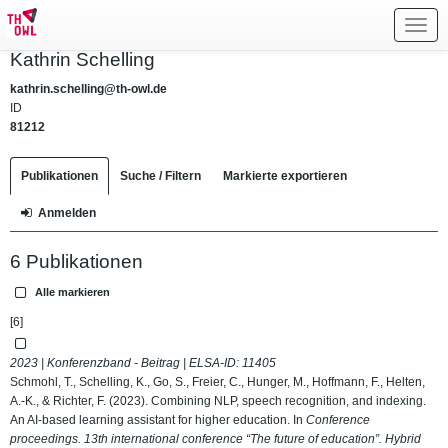
Toggl
navig
Kathrin Schelling
kathrin.schelling@th-owl.de
ID
81212
Publikationen
Suche / Filtern
Markierte exportieren
Anmelden
6 Publikationen
Alle markieren
[6]
2023 | Konferenzband - Beitrag | ELSA-ID:
11405
Schmohl, T., Schelling, K., Go, S., Freier, C., Hunger, M., Hoffmann, F., Helten,
A.-K., & Richter, F. (2023). Combining NLP, speech recognition, and indexing.
An AI-based learning assistant for higher education. In
Conference
proceedings. 13th international conference “The future of education”. Hybrid