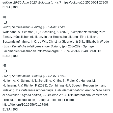
edition, 29-30 June 2023. Bologna
(p. 4). ?
https://doi.org/10.25656/01:27908
ELSA
|
DOI
[5]
2023 | Sammelwerk - Beitrag | ELSA-ID:
11408
Watanabe, A., Schmohl, T., & Schelling, K. (2023). Akzeptanzforschung zum
Einsatz Künstlicher Intelligenz in der Hochschulbildung : Eine kritische
Bestandsaufnahme. In C. de Witt, Christina Gloerfeld, & Silke Elisabeth Wrede
(Eds.),
Künstliche Intelligenz in der Bildung
(pp. 263–289). Springer
Fachmedien Wiesbaden.
https://doi.org/10.1007/978-3-658-40079-8_13
ELSA
|
DOI
[4]
2023 | Sammelwerk - Beitrag | ELSA-ID:
11418
Helten, A.-K., Schmohl, T., Schelling, K., Go, S., Freier, C., Hunger, M.,
Hoffmann, F., & Richter, F. (2023). Combining NLP, Speech Recognition, and
Indexing. In
Conference proceedings. 13th international conference “The future
of education”. Hybrid edition, 29-30 June 2023
. 13th international conference
“The future of education,” Bologna. Filodiritto Editore.
https://doi.org/10.25656/01:27908
ELSA
|
DOI