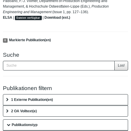
Padoano, F.-J. Villmer, Department of Production Engineering and
Management, & Hochschule Ostwestfalen-Lippe (Eds.),
Production
Engineering and Management
(Issue 1, pp. 127–136).
ELSA
|
|
Download (ext.)
Dateien verfügbar
Markierte Publikation(en)
0
Suche
Los!
Publikationen filtern
1 Externe Publikation(en)
2 OA Volltext(e)
Publikationstyp