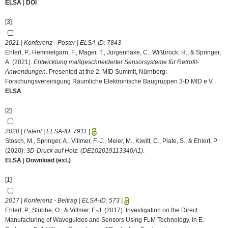
ELSA
|
DOI
[3]
2021 | Konferenz - Poster | ELSA-ID:
7843
Ehlert, P., Hemmelgarn, F., Mager, T., Jürgenhake, C., Wißbrock, H., & Springer,
A. (2021).
Entwicklung maßgeschneiderter Sensorsysteme für Retrofit-
Anwendungen
. Presented at the 2. MID Summit, Nürnberg:
Forschungsvereinigung Räumliche Elektronische Baugruppen 3-D MID e.V.
ELSA
[2]
2020 | Patent | ELSA-ID:
7911
|
Stosch, M., Springer, A., Villmer, F.-J., Meier, M., Kiwitt, C., Plate, S., & Ehlert, P.
(2020).
3D-Druck auf Holz. (DE102019113340A1)
.
ELSA
|
Download (ext.)
[1]
2017 | Konferenz - Beitrag | ELSA-ID:
573
|
Ehlert, P., Stübbe, O., & Villmer, F.-J. (2017). Investigation on the Direct
Manufacturing of Waveguides and Sensors Using FLM Technology. In E.