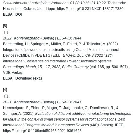
Schlussbericht : Laufzeit des Vorhabens: 01.08.19 bis 31.10.22
. Technische
Hochschule Ostwestfalen-Lippe.
https://doi.org/10.2314/KXP:1881717380
ELSA
|
DOI
[5]
2022 | Konferenzband - Beitrag | ELSA-ID:
7844
Borcherding, H., Springer, A., Müller, T., Ehlert, P., & Tolksdorf, A. (2022).
Integration of power electronic circuits using Coated Metal Interconnect
Devices (CMID). In VDE ETG (Ed.),
ETG-Fb. 165: CIPS 2022 : 12th
International Conference on Integrated Power Electronics Systems,
Proceedings, March, 15 – 17, 2022, Berlin, Germany
(Vol. 165, pp. 500–507).
VDE-Verlag.
ELSA
|
Download (ext.)
[4]
2021 | Konferenzband - Beitrag | ELSA-ID:
7841
Hemmelgarn, F., Ehlert, P., Mager, T., Jurgenhake, C., Dumitrescu, R., &
Springer, A. (2021).
Evaluation of different additive manufacturing technologies
for MIDs in the context of smart sensor systems for retrofit applications
.
14th
International Congress Molded Interconnect Devices (MID)
. Amberg: IEEE.
https://doi.org/10.1109/mid50463.2021.9361628