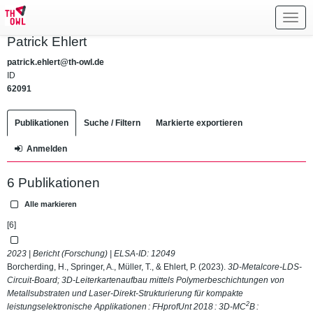
Toggl
navig
Patrick Ehlert
patrick.ehlert@th-owl.de
ID
62091
Publikationen
Suche / Filtern
Markierte exportieren
Anmelden
6 Publikationen
Alle markieren
[6]
2023 | Bericht (Forschung) | ELSA-ID:
12049
Borcherding, H., Springer, A., Müller, T., & Ehlert, P. (2023).
3D-Metalcore-LDS-
Circuit-Board; 3D-Leiterkartenaufbau mittels Polymerbeschichtungen von
Metallsubstraten und Laser-Direkt-Strukturierung für kompakte
2
leistungselektronische Applikationen : FHprofUnt 2018 : 3D-MC
B :