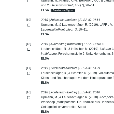
Upmann, M., Krämer, K.-H., Benkhoff , F.-J., & Laute
und 2.
Fleischwirtschaft
,
100
(7), 28–61.
ELSA
|
Dateien verfügbar
[19]
2019 | Zeitschriftenaufsatz | ELSA-ID:
2664
Upmann, M., & Lautenschläger, R. (2019). LAFF e.V.
Lebensmittelkontrolleur
,
3
, 10–11.
ELSA
[18]
2019 | Kurzbeitrag Konferenz | ELSA-ID:
5438
Lautenschläger, R., & Hölscher, M. (2019).
Irisieren
Inhibierung
. Forschungsstelle 2, Univ. Hohenheim, St
ELSA
[17]
2019 | Zeitschriftenaufsatz | ELSA-ID:
5439
Lautenschläger, R., & Scheffer, D. (2019). Vollauto
Klima- und Rauchanlagen vor dem Hintergrund der Di
ELSA
[16]
2018 | Konferenz - Beitrag | ELSA-ID:
2640
Upmann, M., & Lautenschläger, R. (2018).
Kochpökel
Workshop „Marktpotential für Produkte aus Hahnenfl
Geflügelfleischverarbeiter, Soest.
ELSA