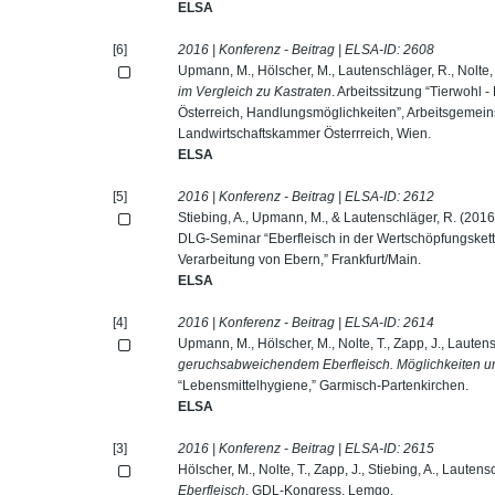
ELSA
[6]
2016 | Konferenz - Beitrag | ELSA-ID:
2608
Upmann, M., Hölscher, M., Lautenschläger, R., Nolte, 
im Vergleich zu Kastraten
. Arbeitssitzung “Tierwohl
Österreich, Handlungsmöglichkeiten”, Arbeitsgemeins
Landwirtschaftskammer Österrreich, Wien.
ELSA
[5]
2016 | Konferenz - Beitrag | ELSA-ID:
2612
Stiebing, A., Upmann, M., & Lautenschläger, R. (2016
DLG-Seminar “Eberfleisch in der Wertschöpfungskett
Verarbeitung von Ebern,” Frankfurt/Main.
ELSA
[4]
2016 | Konferenz - Beitrag | ELSA-ID:
2614
Upmann, M., Hölscher, M., Nolte, T., Zapp, J., Lautens
geruchsabweichendem Eberfleisch. Möglichkeiten u
“Lebensmittelhygiene,” Garmisch-Partenkirchen.
ELSA
[3]
2016 | Konferenz - Beitrag | ELSA-ID:
2615
Hölscher, M., Nolte, T., Zapp, J., Stiebing, A., Laute
Eberfleisch
. GDL-Kongress, Lemgo.