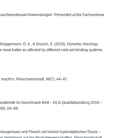
& Rauchkondensat-Anwendungen. Presented at the Fachseminar
 Brüggemann, D. A., & Drusch, S. (2018). Dynamic rheology,
e meat batter as affected by different cold-set binding systems.
n macht‘s.
Fleischwirtschaft
,
98
(7), 44–47.
. Bandbreite im Geschmack fehlt – DLG-Qualitätsprüfung 2018 –
8
(9), 64–68.
rzeugnissen und Fleisch mit hohem hydrostatischen Druck –
 Verfahrens auf die Produkteigenschaften.
Fleischwirtschaft
,