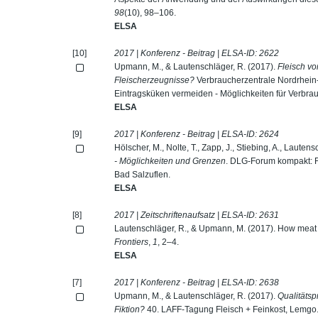
98
(10), 98–106.
ELSA
[10]
2017 | Konferenz - Beitrag | ELSA-ID:
2622
Upmann, M., & Lautenschläger, R. (2017).
Fleisch vo
Fleischerzeugnisse?
Verbraucherzentrale Nordrhein
Eintragsküken vermeiden - Möglichkeiten für Verbrau
ELSA
[9]
2017 | Konferenz - Beitrag | ELSA-ID:
2624
Hölscher, M., Nolte, T., Zapp, J., Stiebing, A., Laute
- Möglichkeiten und Grenzen
. DLG-Forum kompakt: F
Bad Salzuflen.
ELSA
[8]
2017 | Zeitschriftenaufsatz | ELSA-ID:
2631
Lautenschläger, R., & Upmann, M. (2017). How meat 
Frontiers
,
1
, 2–4.
ELSA
[7]
2017 | Konferenz - Beitrag | ELSA-ID:
2638
Upmann, M., & Lautenschläger, R. (2017).
Qualitätsp
Fiktion?
40. LAFF-Tagung Fleisch + Feinkost, Lemgo