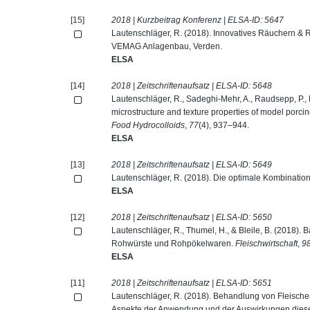
[15]
2018 | Kurzbeitrag Konferenz | ELSA-ID:
5647
Lautenschläger, R. (2018). Innovatives Räuchern 
VEMAG Anlagenbau, Verden.
ELSA
[14]
2018 | Zeitschriftenaufsatz | ELSA-ID:
5648
Lautenschläger, R., Sadeghi-Mehr, A., Raudsepp, P.,
microstructure and texture properties of model porcin
Food Hydrocolloids
,
77
(4), 937–944.
ELSA
[13]
2018 | Zeitschriftenaufsatz | ELSA-ID:
5649
Lautenschläger, R. (2018). Die optimale Kombinatio
ELSA
[12]
2018 | Zeitschriftenaufsatz | ELSA-ID:
5650
Lautenschläger, R., Thumel, H., & Bleile, B. (2018)
Rohwürste und Rohpökelwaren.
Fleischwirtschaft
,
9
ELSA
[11]
2018 | Zeitschriftenaufsatz | ELSA-ID:
5651
Lautenschläger, R. (2018). Behandlung von Fleische
Aspekte der Anwendung und der Auswirkungen dieses