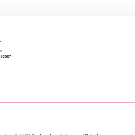
r
de
62087