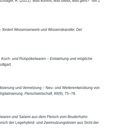
nschläger, R. (2021). Was kommt, was bleibt, was geht? Teil 1
 – fördert Wissenserwerb und Wissenstransfer.
Der
 in Koch- und Rohpökelwaren – Entstehung und mögliche
uttgart.
matisierung und Vernetzung – Neu- und Weiterentwicklung von
gitalisierung.
Fleischwirtschaft
,
99
(9), 75–78.
waren und Salami aus dem Fleisch vom Bruderhahn
.
eisch der Legehybrid- und Zweinutzungslinien aus Sicht der